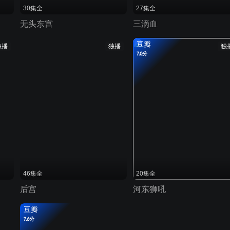
30集全
27集全
无头东宫
三滴血
豆瓣
独播
独播
独
7.0分
46集全
20集全
后宫
河东狮吼
豆瓣
7.6分