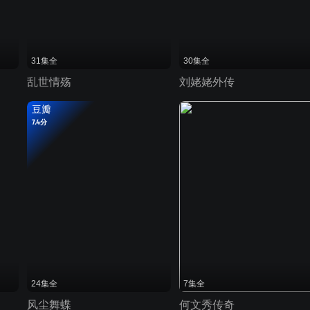
31集全
30集全
乱世情殇
刘姥姥外传
豆瓣
7.4分
24集全
7集全
风尘舞蝶
何文秀传奇