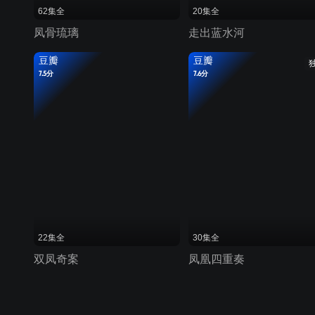
62集全
20集全
凤骨琉璃
走出蓝水河
豆瓣
豆瓣
7.5分
7.6分
22集全
30集全
双凤奇案
凤凰四重奏