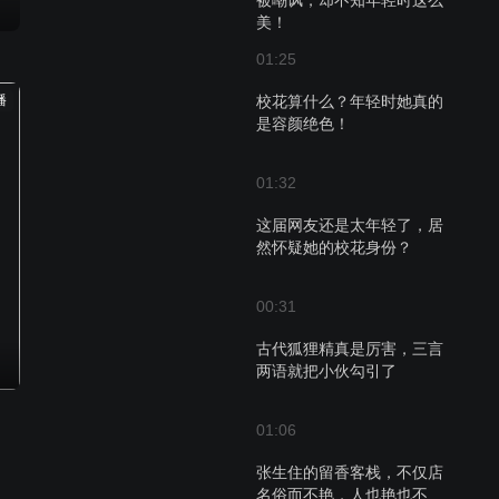
被嘲讽，却不知年轻时这么
美！
01:25
播
校花算什么？年轻时她真的
是容颜绝色！
01:32
这届网友还是太年轻了，居
然怀疑她的校花身份？
00:31
古代狐狸精真是厉害，三言
两语就把小伙勾引了
01:06
张生住的留香客栈，不仅店
名俗而不艳，人也艳也不