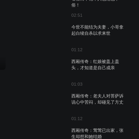
俗！
02:51
今世不能结为夫妻，小哥拿
起白绫自杀以求来世
01:12
西厢传奇：红娘被盖上盖
头，才知道是自己成亲
01:03
西厢传奇：老夫人对菩萨诉
说心中苦闷，却碰见了方丈
01:12
西厢传奇：莺莺已出家，张
生却想和她结婚