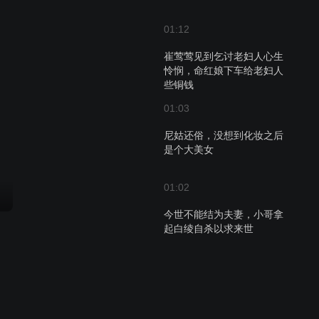
01:12
崔莺莺见到乞讨老妇人心生
怜悯，命红娘下车给老妇人
些铜钱
01:03
尼姑还俗，没想到化妆之后
是个大美女
01:02
今世不能结为夫妻，小哥拿
起白绫自杀以求来世
01:24
尼姑还俗，没想到化妆之后
是个大美女