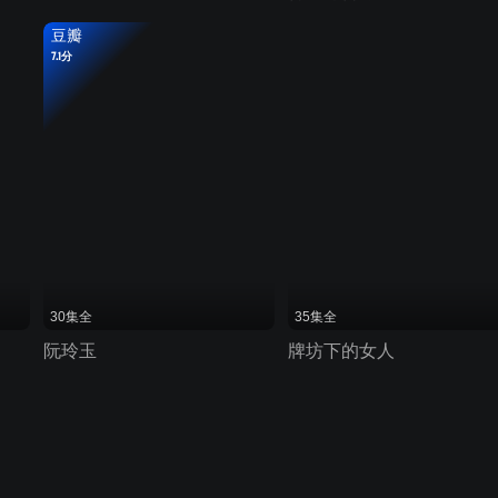
豆瓣
7.1分
30集全
35集全
阮玲玉
牌坊下的女人