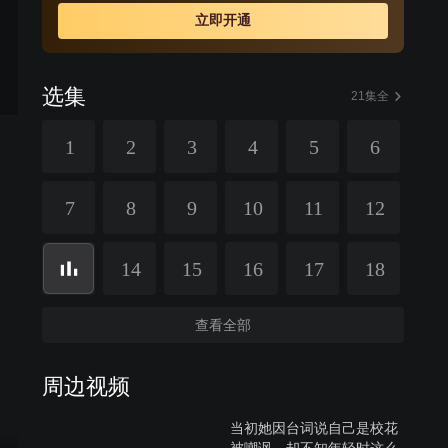
诱出张生不满朝政之言论，将其堂审收监。张生毫不屈
立即开通
服，诟骂不止。后经友人设法营救出监，但已与官府结下
仇隙……
选集
21集全
1
2
3
4
5
6
7
8
9
10
11
12
14
15
16
17
18
查看全部
周边视频
当初她因台词说自己是校花