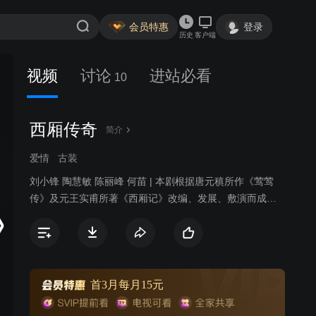
会员特惠
登录
历史
客户端
视频
讨论
进站必看
10
西厢传奇
简介
爱情
古装
刘小锋 陶慧敏 陈丽峰 何苗 | 本剧根据唐元稹所作《莺莺
传》及元王实甫所著《西厢记》改编、发展、敷演而成。
实乃元稹自传。唐时，已故相国千金莺莺及侍婢红娘，随
老夫人过洛阳，见难民当道，因而痛骂迎面相遇的“洛阳知
府”。谁知被骂者越挨骂越高兴，原来此人竟是名播海内的
才子张生。张生本来便恃才傲物蔑视官府，挨骂后便乘兴
写下名诗《农家怨》讥刺朝政。洛阳知府夏昌衔恨伺机报
首3月每月15元
复，先派艳妓勾引张生，企图坏其名声，一计不成又设法