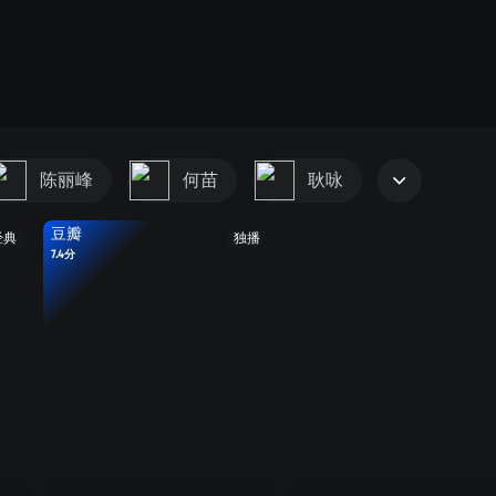
陈丽峰
何苗
耿咏
豆瓣
经典
独播
7.4分