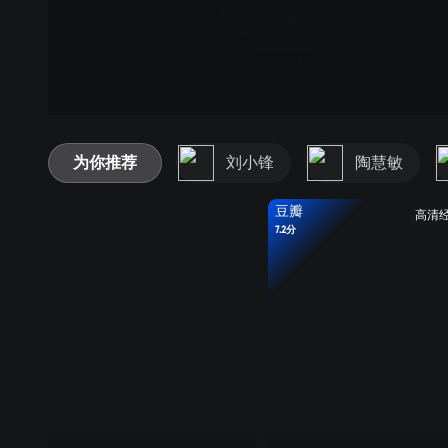
为你推荐
刘小锋
陶慧敏
豆瓣
高清
7.2分