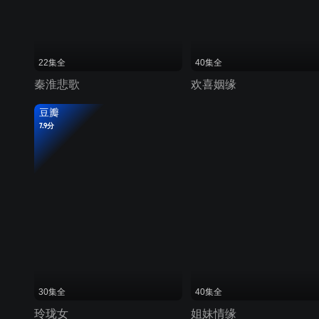
22集全
40集全
秦淮悲歌
欢喜姻缘
豆瓣
7.9分
30集全
40集全
玲珑女
姐妹情缘