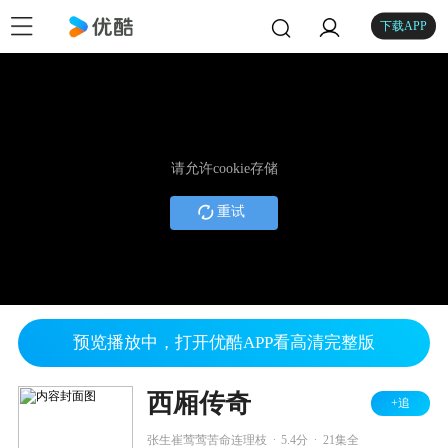
下载APP
请允许cookie存储
重试
预览播放中，打开优酷APP看高清完整版
西厢传奇
+追
.
.
张生崔莺莺苦命连理枝
5.4分
21集全