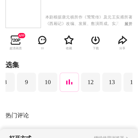
本剧根据唐元稹所作《莺莺传》及元王实甫所著
《西厢记》改编、发展、敷演而成。实乃元稹自
展开
传。唐时，已故相国千金莺莺及侍婢红娘，随老
夫人过洛阳，见难民当道，因而痛骂迎面相遇
的“洛阳知府”。谁知被骂者越挨骂越高兴，原来
超清画质
收藏
下载
分享
10
此人竟是名播海内的才子张生。张生本来便恃才
傲物蔑视官府，挨骂后便乘兴写下名诗《农家
怨》讥刺朝政。洛阳知府夏昌衔恨伺机报复，先
选集
派艳妓勾引张生，企图坏其名声，一计不成又设
法诱出张生不满朝政之言论，将其堂审收监。张
8
9
10
12
13
14
生毫不屈服，诟骂不止。后经友人设法营救出
监，但已与官府结下仇隙……
热门评论