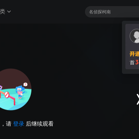
类
3
首
因，请
登录
后继续观看