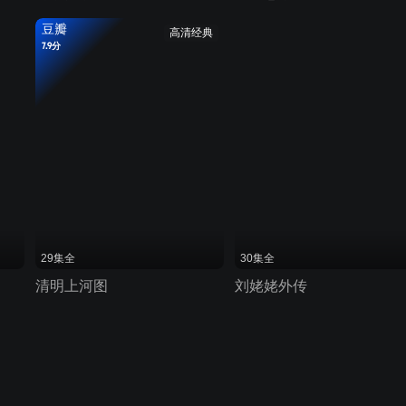
豆瓣
高清经典
7.9分
29集全
30集全
清明上河图
刘姥姥外传