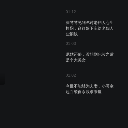
01:12
崔莺莺见到乞讨老妇人心生
怜悯，命红娘下车给老妇人
些铜钱
01:03
尼姑还俗，没想到化妆之后
是个大美女
01:02
今世不能结为夫妻，小哥拿
起白绫自杀以求来世
01:24
尼姑还俗，没想到化妆之后
是个大美女