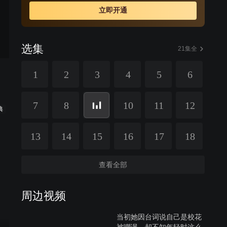
诱出张生不满朝政之言论，将其堂审收监。张生毫不屈
立即开通
服，诟骂不止。后经友人设法营救出监，但已与官府结下
仇隙……
选集
21集全
1
2
3
4
5
6
7
8
10
11
12
典
13
14
15
16
17
18
查看全部
周边视频
当初她因台词说自己是校花