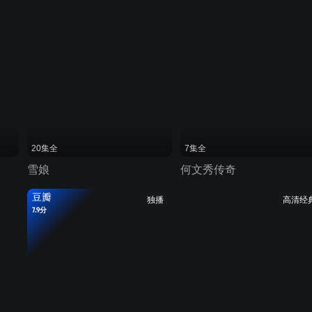
20集全
7集全
雪娘
何文秀传奇
豆瓣
独播
高清经
7.9分