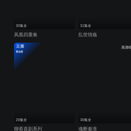
30集全
31集全
凤凰四重奏
乱世情殇
豆瓣
高清
8.4分
20集全
30集全
聊斋喜剧系列
魂断秦淮