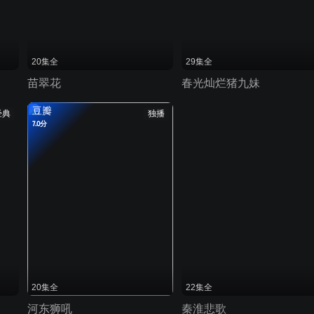
20集全
29集全
苗翠花
春光灿烂猪九妹
豆瓣
经典
独播
7.0分
20集全
22集全
河东狮吼
秦淮悲歌