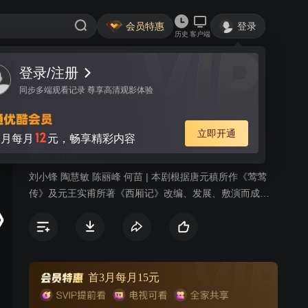
会员特惠
登录
历史
客户端
登录/注册
视频
讨论
5
同步多端观看记录 尊享高清观影体验
西厢传奇
简介
立即开通
12
月每月
元，畅享精彩内容
爱情
古装
刘小锋 陶慧敏 陈丽峰 何苗 | 本剧根据唐元稹所作《莺莺
传》及元王实甫所著《西厢记》改编、发展、敷演而成。
实乃元稹自传。唐时，已故相国千金莺莺及侍婢红娘，随
老夫人过洛阳，见难民当道，因而痛骂迎面相遇的“洛阳知
府”。谁知被骂者越挨骂越高兴，原来此人竟是名播海内的
才子张生。张生本来便恃才傲物蔑视官府，挨骂后便乘兴
写下名诗《农家怨》讥刺朝政。洛阳知府夏昌衔恨伺机报
首3月每月15元
复，先派艳妓勾引张生，企图坏其名声，一计不成又设法