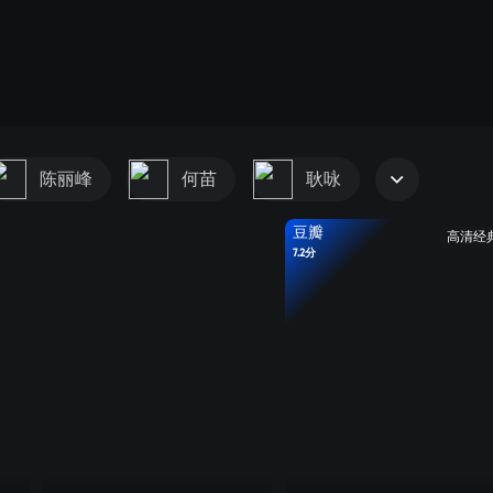
陈丽峰
何苗
耿咏
豆瓣
高清经
7.2分