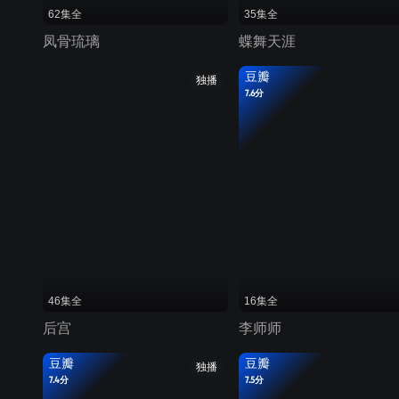
62集全
35集全
凤骨琉璃
蝶舞天涯
豆瓣
独播
7.6分
46集全
16集全
后宫
李师师
豆瓣
豆瓣
独播
7.4分
7.5分