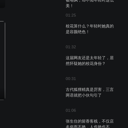
被嘲讽，却不知年轻时这么
美！
01:25
校花算什么？年轻时她真的
是容颜绝色！
01:32
这届网友还是太年轻了，居
然怀疑她的校花身份？
00:31
古代狐狸精真是厉害，三言
两语就把小伙勾引了
01:06
张生住的留香客栈，不仅店
名俗而不艳，人也艳也不