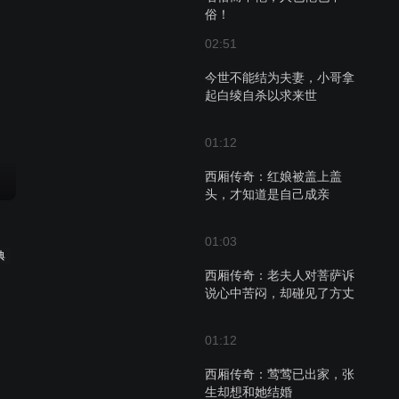
俗！
02:51
今世不能结为夫妻，小哥拿
起白绫自杀以求来世
01:12
西厢传奇：红娘被盖上盖
头，才知道是自己成亲
01:03
典
西厢传奇：老夫人对菩萨诉
说心中苦闷，却碰见了方丈
01:12
西厢传奇：莺莺已出家，张
生却想和她结婚