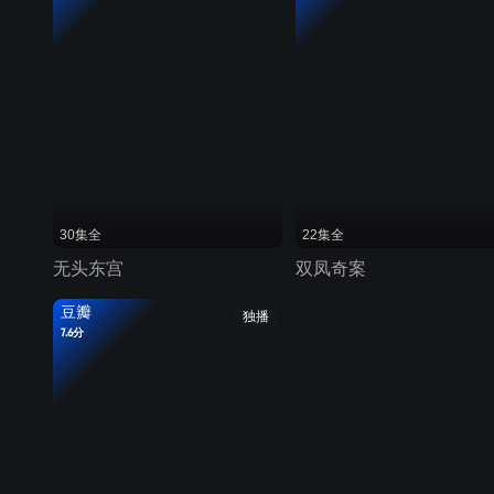
30集全
22集全
无头东宫
双凤奇案
豆瓣
独播
7.6分