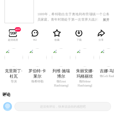
1889年，希特勒出生于奥地利布劳瑙镇一个公务
员家庭。青年时期处于第一次世界大战的阿道夫·
展开
希特勒，在动荡不安的乱世中，他的出现与崛起
是希望的开端、还是灾难的开始？这个看似平凡
的小男孩，长大后却指挥了德国军队大规模入侵
超清画质
收藏
下载
分享
962
各国，掀起了惨烈的第二次世界大战。
克里斯丁·
罗伯特·卡
列维·施瑞
朱丽安娜·
吉娜·马
杜瓦
莱尔
博尔
玛格丽丝
饰Geli Rau
导演
饰希特勒
饰Ernst
饰Helene
Hanfstaengl
Hanfstaengl