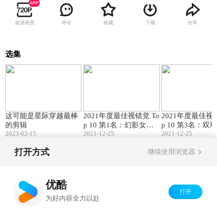
超清画质
评论
收藏
下载
分享
选集
04:31
01:04
这可能是星际穿越最棒
2021年度最佳视错觉 To
2021年度最佳视错
的剪辑
p 10 第1名：幻影女王
p 10 第3名：双环错觉
2023-02-15
2021-12-25
2021-12-25
（The Phantom Quee
（The Double Ring
n）
ion）
打开方式
继续使用浏览器
Copyright©
2026
优酷 youku.com
版权所有
京ICP备06050721号-1
优酷
打开
为好内容全力以赴