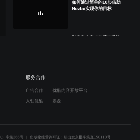
如何通过简单的10步借助
Nozbe实现你的目标
对于专心工作的基本指导
教程 （行动装设）
服务合作
广告合作
优酷内容开放平台
入驻优酷
娱盘
教程 （过滤/排序）
）字第266号
出版物经营许可证：新出发京批字第直150118号