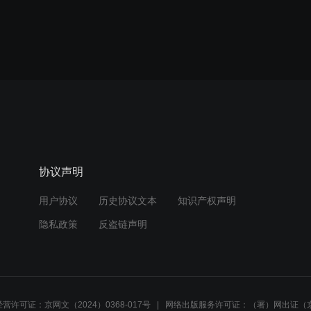
协议声明
用户协议
历史协议文本
知识产权声明
隐私政策
反盗链声明
营许可证：京网文（2024）0368-017号
网络出版服务许可证：（署）网出证（京