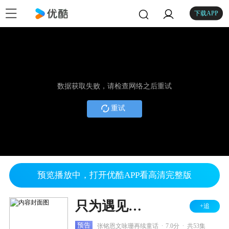
下载APP
数据获取失败，请检查网络之后重试
重试
预览播放中，打开优酷APP看高清完整版
只为遇见你 DVD版
+追
.
.
预告
张铭恩文咏珊再续童话
7.0分
共53集