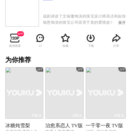
该剧讲述了文咏珊饰演的珠宝设计师高洁和由张
铭恩饰演的珠宝公司高管于直的爱情故事。两人
展开
一路经历了家庭纷争，遭遇事业挫折，却始终坚
持信念，共同将传承传统国粹与时尚前沿创新相
结合，守护理想，最终收获爱情的故事。
超清画质
收藏
下载
分享
23
为你推荐
APP
APP
APP
40集全
34集全
49集全
冰糖炖雪梨
治愈系恋人 TV版
一千零一夜 TV版