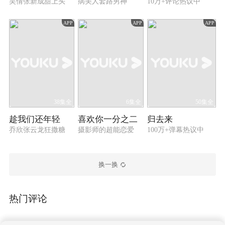
吴倩张新成甜上头
病美人套路男神
10万+评论热议中
APP
APP
APP
38集全
6集全
50集全
趁我们还年轻
喜欢你一分之二
归去来
乔欣张云龙狂撒糖
摄影师的超能恋爱
100万+弹幕热议中
换一换
热门评论