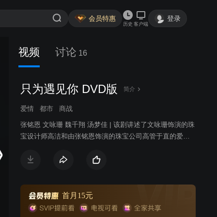
会员特惠
登录
历史
客户端
视频
讨论
16
只为遇见你 DVD版
简介
爱情
都市
商战
张铭恩 文咏珊 魏千翔 汤梦佳 | 该剧讲述了文咏珊饰演的珠
宝设计师高洁和由张铭恩饰演的珠宝公司高管于直的爱情
故事。两人一路经历了家庭纷争，遭遇事业挫折，却始终
坚持信念，共同将传承传统国粹与时尚前沿创新相结合，
守护理想，最终收获爱情的故事。
首月15元