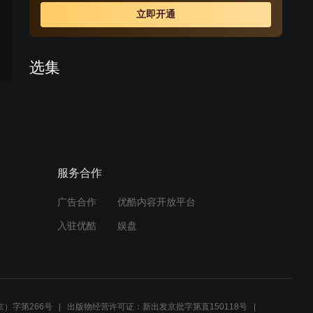
立即开通
选集
预告
预告
预告
预告
预告
预告
1
3
4
5
6
7
预告
预告
预告
预告
预告
预告
8
9
10
11
12
13
服务合作
预告
预告
预告
预告
预告
预告
14
15
16
17
18
19
广告合作
优酷内容开放平台
入驻优酷
娱盘
查看全部
周边视频
只为遇见你：你莞尔一笑，
）字第266号
出版物经营许可证：新出发京批字第直150118号