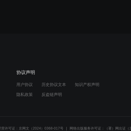
协议声明
用户协议
历史协议文本
知识产权声明
隐私政策
反盗链声明
营许可证：京网文（2024）0368-017号
网络出版服务许可证：（署）网出证（京