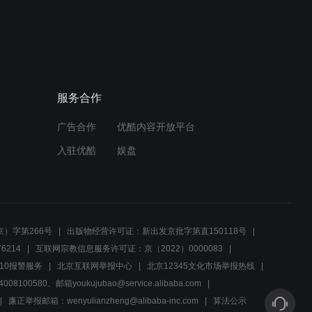
02:25
外国人瞧不起中国人，女孩
上台赢宝石霸气打脸
服务合作
02:16
广告合作
优酷内容开放平台
高洁与心机女宣战
入驻优酷
娱盘
02:00
小于总为高洁出气
）字第266号
出版物经营许可证：新出发京批字第直150118号
6214
互联网宗教信息服务许可证：京（2022）0000083
02:48
10报警服务
北京互联网举报中心
北京12345文化市场举报热线
00580、邮箱youkujubao@service.alibaba.com
致敬和抄袭的区别在哪里呢
廉正举报邮箱：wenyulianzheng@alibaba-inc.com
算法公示