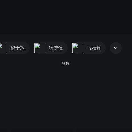
魏千翔
汤梦佳
马雅舒
独播