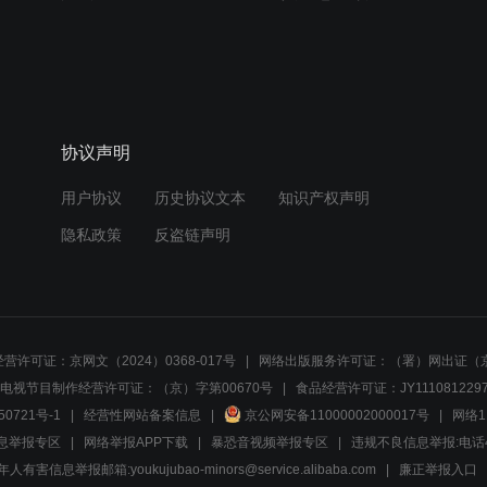
协议声明
用户协议
历史协议文本
知识产权声明
隐私政策
反盗链声明
营许可证：京网文（2024）0368-017号
网络出版服务许可证：（署）网出证（京
电视节目制作经营许可证：（京）字第00670号
食品经营许可证：JY1110812297
50721号-1
经营性网站备案信息
京公网安备11000002000017号
网络1
息举报专区
网络举报APP下载
暴恐音视频举报专区
违规不良信息举报:电话40081
人有害信息举报邮箱:youkujubao-minors@service.alibaba.com
廉正举报入口