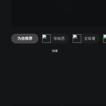
为你推荐
张铭恩
文咏珊
独播