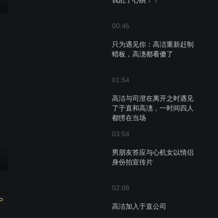
我乱了心跳！！
00:46
只为遇见你：高洁重新赶制
蜡板，高潓都看傻了
01:54
高洁与司澄在离开之时遇见
了于直和高潓，一时间四人
都愣在当场
03:54
男朋友答应与心机女以情侣
身份拍宣传片
02:08
P
高洁加入于直公司