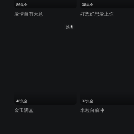
86集全
38集全
爱情自有天意
好想好想爱上你
独播
48集全
32集全
金玉满堂
米粒向前冲