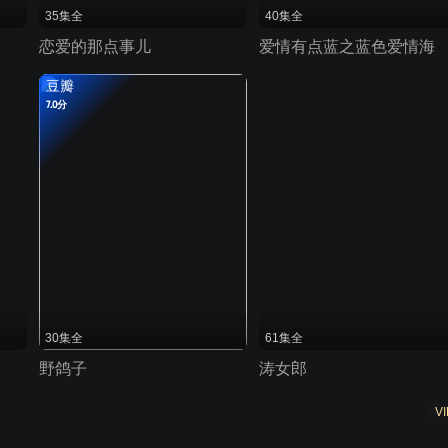
35集全
40集全
恋爱的那点事儿
爱情有点蓝之蓝色爱情海
豆瓣
7.0分
30集全
61集全
野鸽子
涛女郎
VI