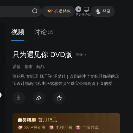
会员特惠
登录
历史
客户端
视频
讨论
35
只为遇见你 DVD版
简介
爱情
都市
商战
张铭恩 文咏珊 魏千翔 汤梦佳 | 该剧讲述了文咏珊饰演的珠
宝设计师高洁和由张铭恩饰演的珠宝公司高管于直的爱情
故事。两人一路经历了家庭纷争，遭遇事业挫折，却始终
坚持信念，共同将传承传统国粹与时尚前沿创新相结合，
守护理想，最终收获爱情的故事。
首月15元