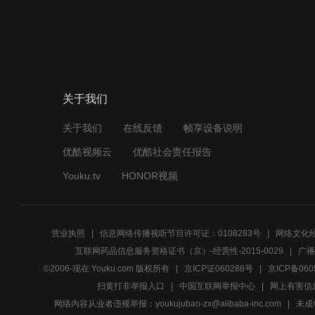
关于我们
关于我们
在线反馈
帧享设备说明
优酷视频云
优酷社会责任报告
Youku.tv
HONOR视频
营业执照
信息网络传播视听节目许可证：0108283号
网络文化经
互联网药品信息服务资格证书（京）-经营性-2015-0029
广播
©2006-现在 Youku.com 版权所有
京ICP证060288号
京ICP备060
扫黄打非举报入口
中国互联网举报中心
网上有害信
网络内容从业者违规举报：youkujubao-zx@alibaba-inc.com
未成年