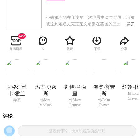
小姑娘玛丽在印度的一次地震中失去父母，玛丽
被送到她姨丈克克莱文勋爵在英国的庄园。这 个
展开
庄园中有一个神秘的花园，她的姨妈就是从花园
的秋千上掉下来摔死的，为此克莱文认为那个花
园是不祥的，吩咐永远将花园门锁上，并把钥匙
超清画质
收藏
下载
分享
259
藏在姨妈的小柜里，并一直不愿见到儿子怕受到
同样的诅咒。后来，玛丽通过一只有灵性的知更
鸟找到了花园门，并用门钥匙打开了花园的门。
玛丽在庄园里发现克莱文儿子科林，他因病魔缠
身而自我幽禁在房间中，玛丽不断秘密地去看科
林。后来，科林在玛丽和迪肯的陪伴下开始坐轮
阿格涅丝
玛吉·史密
凯特·马伯
海登·普劳
约翰·林
椅去秘密的花园游玩，科林也在玛丽和迪肯鼓励
卡·霍兰
斯
里
斯
饰Lord
下克服了走路的恐惧。后来，克莱文梦见妻子呼
Craven
导演
饰Mrs.
饰Mary
饰Colin
唤他回家，克莱文便回家了。他赶快去了秘密的
Medlock
Lennox
Craven
花园里，发现孩正在捉迷藏。克莱文勋爵和儿子
重逢，玛丽也已成为他家庭的一员。