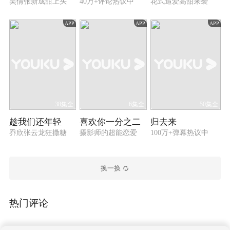
吴倩张新成甜上头
40万+评论热议中
花式追爱高甜来袭
APP
APP
APP
38集全
6集全
50集全
趁我们还年轻
喜欢你一分之二
归去来
乔欣张云龙狂撒糖
摄影师的超能恋爱
100万+弹幕热议中
换一换
热门评论