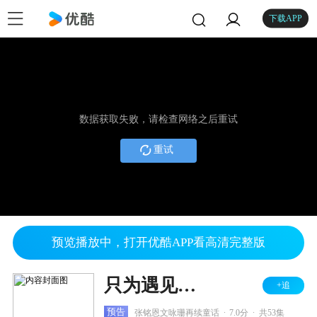
下载APP
数据获取失败，请检查网络之后重试
重试
预览播放中，打开优酷APP看高清完整版
只为遇见你 DVD版
+追
.
.
预告
张铭恩文咏珊再续童话
7.0分
共53集