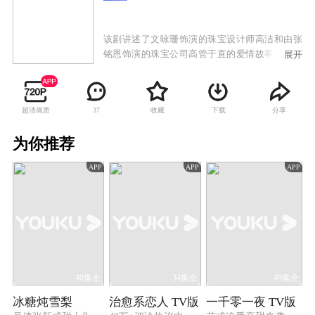
该剧讲述了文咏珊饰演的珠宝设计师高洁和由张
铭恩饰演的珠宝公司高管于直的爱情故事。两人
展开
一路经历了家庭纷争，遭遇事业挫折，却始终坚
持信念，共同将传承传统国粹与时尚前沿创新相
结合，守护理想，最终收获爱情的故事。
超清画质
收藏
下载
分享
37
为你推荐
APP
APP
APP
40集全
34集全
49集全
冰糖炖雪梨
治愈系恋人 TV版
一千零一夜 TV版