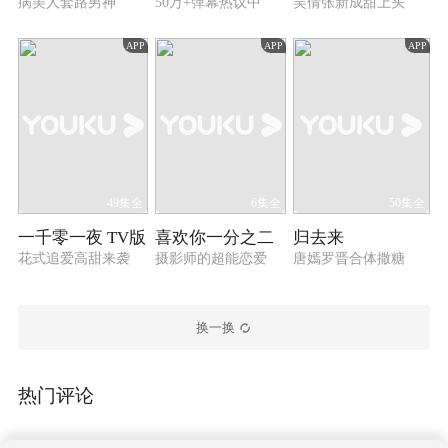
病美人套路男神
50万+弹幕热议中
吴倩张新成甜上头
APP
APP
APP
49集全
6集全
50集全
一千零一夜 TV版
喜欢你一分之二
归去来
花式追爱高甜来袭
摄影师的超能恋爱
唐嫣罗晋合体撒糖
换一换
热门评论