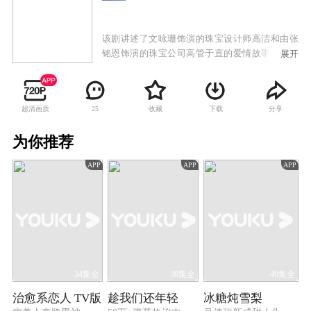
该剧讲述了文咏珊饰演的珠宝设计师高洁和由张
铭恩饰演的珠宝公司高管于直的爱情故事。两人
展开
一路经历了家庭纷争，遭遇事业挫折，却始终坚
持信念，共同将传承传统国粹与时尚前沿创新相
结合，守护理想，最终收获爱情的故事。
超清画质
收藏
下载
分享
25
为你推荐
APP
APP
APP
34集全
38集全
40集全
治愈系恋人 TV版
趁我们还年轻
冰糖炖雪梨