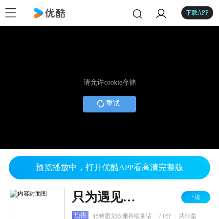
下载APP
请允许cookie存储
重试
预览播放中，打开优酷APP看高清完整版
只为遇见你 DVD版
+追
.
.
预告
张铭恩文咏珊再续童话
7.0分
共53集