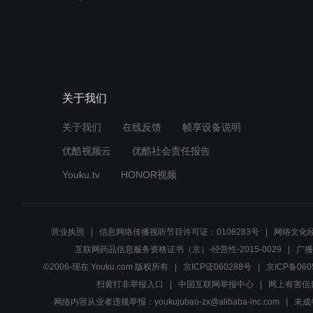
关于我们
关于我们
在线反馈
帧享设备说明
优酷视频云
优酷社会责任报告
Youku.tv
HONOR视频
营业执照
信息网络传播视听节目许可证：0108283号
网络文化经
互联网药品信息服务资格证书（京）-经营性-2015-0029
广播
©2006-现在 Youku.com 版权所有
京ICP证060288号
京ICP备060
扫黄打非举报入口
中国互联网举报中心
网上有害信
网络内容从业者违规举报：youkujubao-zx@alibaba-inc.com
未成年