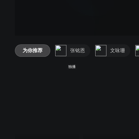
为你推荐
张铭恩
文咏珊
独播