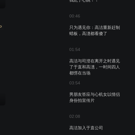
我乱了心跳！！
00:46
P
只为遇见你：高洁重新赶制
蜡板，高潓都看傻了
01:54
高洁与司澄在离开之时遇见
了于直和高潓，一时间四人
都愣在当场
03:54
男朋友答应与心机女以情侣
身份拍宣传片
02:08
高洁加入于直公司