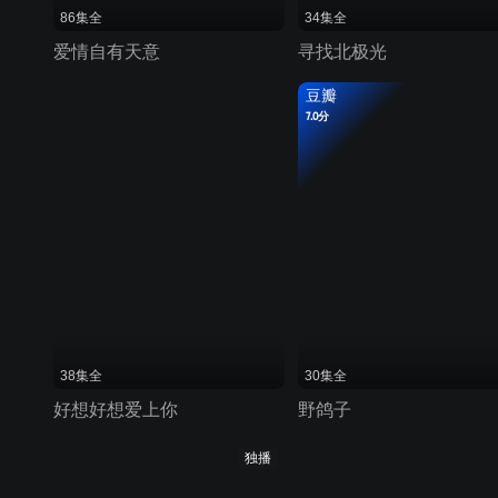
86集全
34集全
爱情自有天意
寻找北极光
豆瓣
7.0分
38集全
30集全
好想好想爱上你
野鸽子
独播