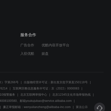
02:25
外国人瞧不起中国人，女孩
上台赢宝石霸气打脸
服务合作
02:16
广告合作
优酷内容开放平台
高洁与心机女宣战
入驻优酷
娱盘
02:00
小于总为高洁出气
）字第266号
出版物经营许可证：新出发京批字第直150118号
6214
互联网宗教信息服务许可证：京（2022）0000083
02:48
10报警服务
北京互联网举报中心
北京12345文化市场举报热线
00580、邮箱youkujubao@service.alibaba.com
致敬和抄袭的区别在哪里呢
廉正举报邮箱：wenyulianzheng@alibaba-inc.com
算法公示