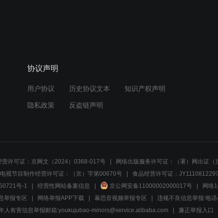
协议声明
用户协议
历史协议文本
知识产权声明
隐私政策
反盗链声明
营许可证：京网文（2024）0368-017号
网络出版服务许可证：（署）网出证（京
电视节目制作经营许可证：（京）字第00670号
食品经营许可证：JY1110812297
50721号-1
经营性网站备案信息
京公网安备11000002000017号
网络1
息举报专区
网络举报APP下载
暴恐音视频举报专区
违规不良信息举报:电话40081
人有害信息举报邮箱:youkujubao-minors@service.alibaba.com
廉正举报入口