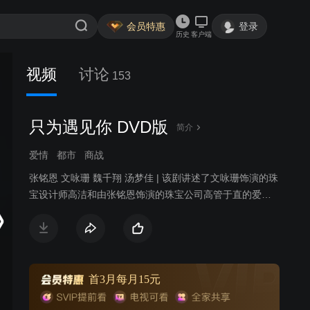
会员特惠
登录
历史
客户端
视频
讨论
153
只为遇见你 DVD版
简介
爱情
都市
商战
张铭恩 文咏珊 魏千翔 汤梦佳 | 该剧讲述了文咏珊饰演的珠
宝设计师高洁和由张铭恩饰演的珠宝公司高管于直的爱情
故事。两人一路经历了家庭纷争，遭遇事业挫折，却始终
坚持信念，共同将传承传统国粹与时尚前沿创新相结合，
守护理想，最终收获爱情的故事。
首3月每月15元