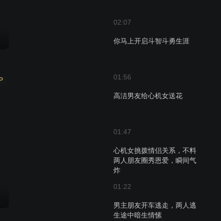
02:07
你马上开启斗智斗勇生涯
01:56
P
高洁男友给心机女送花
01:47
心机女挑拨情侣关系，不料
两人朋友圈秀恩爱，瞬间气
炸
01:22
男主朋友开车逃走，两人逃
生途中暗生情愫