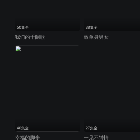
50集全
38集全
我们的千阙歌
致单身男女
40集全
27集全
幸福的脚步
一见不钟情