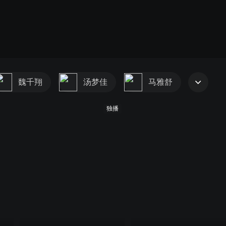
魏千翔
汤梦佳
马雅舒
独播