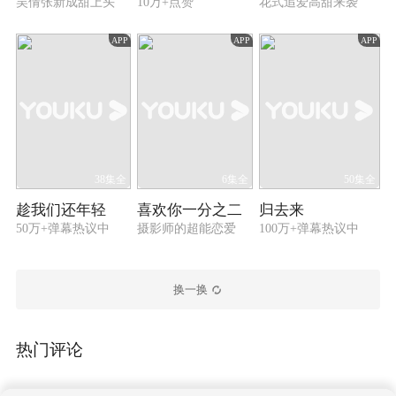
吴倩张新成甜上头
10万+点赞
花式追爱高甜来袭
APP
APP
APP
38集全
6集全
50集全
趁我们还年轻
喜欢你一分之二
归去来
50万+弹幕热议中
摄影师的超能恋爱
100万+弹幕热议中
换一换
热门评论