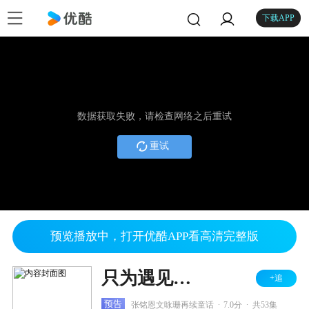
下载APP
数据获取失败，请检查网络之后重试
重试
预览播放中，打开优酷APP看高清完整版
只为遇见你 DVD版
+追
.
.
预告
张铭恩文咏珊再续童话
7.0分
共53集