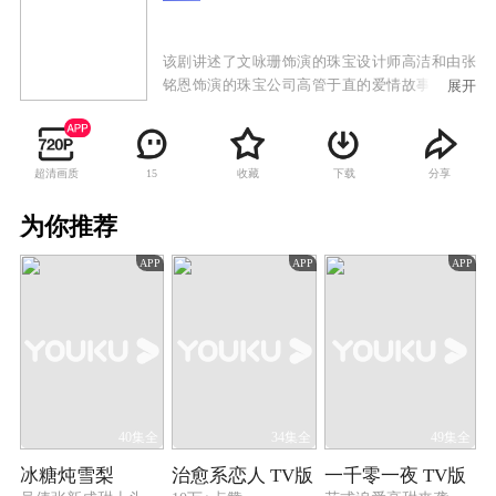
该剧讲述了文咏珊饰演的珠宝设计师高洁和由张
铭恩饰演的珠宝公司高管于直的爱情故事。两人
展开
一路经历了家庭纷争，遭遇事业挫折，却始终坚
持信念，共同将传承传统国粹与时尚前沿创新相
结合，守护理想，最终收获爱情的故事。
超清画质
收藏
下载
分享
15
为你推荐
APP
APP
APP
40集全
34集全
49集全
冰糖炖雪梨
治愈系恋人 TV版
一千零一夜 TV版