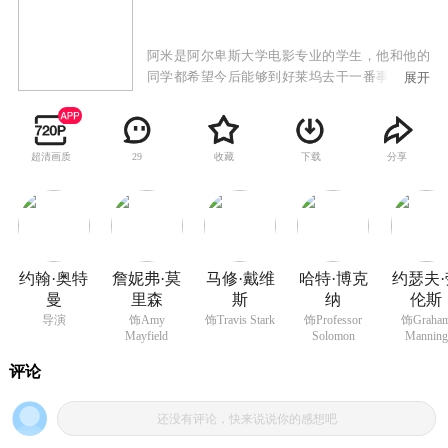
阿米是阿尔卑斯大学电影专业的学生，他和他的
同学都希望今后能够到好莱坞去干一番事业，而
展开
眼前他们必须将毕业的最后一次答辩做好，并去
争取竞争校园“希区柯克电影奖”，就在他们雄心
勃勃的要将这部实习作品做好的时候，剧组工作
超清画质
收藏
下载
分享
29
人员却一个一个被害了，阿米调查发现有一只黑
手正对他们下手，他必须尽早找到凶手，否则下
一个可能就是他……
约翰·奥特
詹妮弗·莫
马修·戴维
哈特·博克
约瑟夫·
曼
里森
斯
纳
伦斯
导演
饰Amy
饰Travis Stark
饰Professor
饰Graha
Mayfield
Solomon
Manning