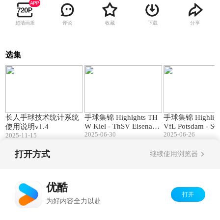
超清画质
评论
收藏
下载
分享
选集
13:59
03:52
长人手球技术统计系统
手球集锦 Highlghts TH
手球集锦 Highlight
W Kiel - ThSV Eisenach
VfL Potsdam - SG
使用说明v1.4
(Saison 202425) DAIKI
2025-06-30
burg Handewitt
2025-06-26
2025-11-15
N HBL
打开方式
继续使用浏览器
Copyright©
2026
优酷 youku.com
版权所有
京ICP备06050721号-1
优酷
打开
为好内容全力以赴