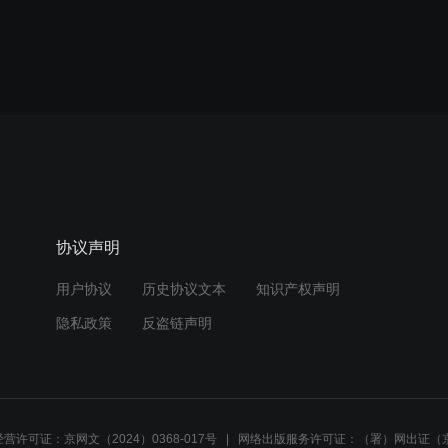
协议声明
用户协议
历史协议文本
知识产权声明
隐私政策
反盗链声明
营许可证：京网文（2024）0368-017号
网络出版服务许可证：（署）网出证（京