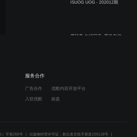
ISUOG UOG - 202012期
周毓青-知情同意, 图像存储
和报告书写
严英榴-上唇、面部、正中轮
服务合作
廓的检查
广告合作
优酷内容开放平台
入驻优酷
娱盘
谢红宁-操作者和检查项目流
程的质量控制
）字第266号
出版物经营许可证：新出发京批字第直150118号