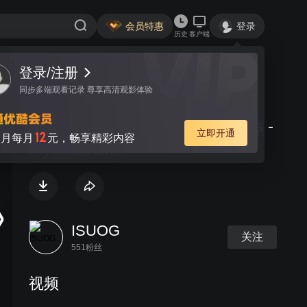
会员特惠
登录
历史
客户端
登录/注册
视频
讨论
同步多端观看记录 尊享高清观影体验
Lecture 27 Examining the uterus -
立即开通
12
月每月
元，畅享精彩内容
myometrium
ISUOG
关注
551粉丝
视频