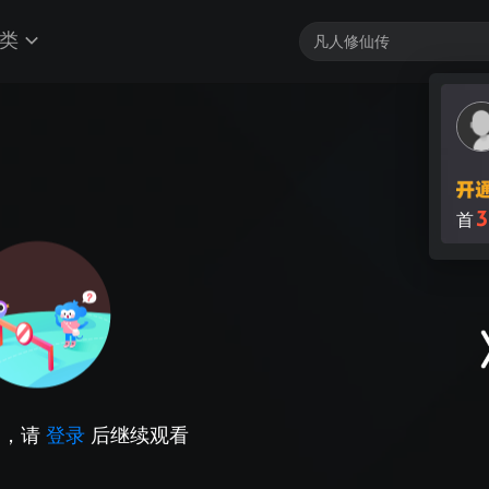
类
3
首
因，请
登录
后继续观看