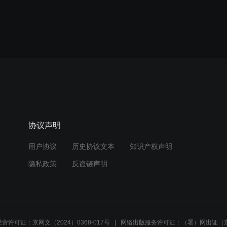
协议声明
用户协议
历史协议文本
知识产权声明
隐私政策
反盗链声明
营许可证：京网文（2024）0368-017号
网络出版服务许可证：（署）网出证（京