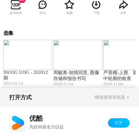
超清画质
评论
收藏
下载
分享
选集
01:49
46:37
ISUOG UOG - 202012
周毓青-知情同意, 图像
严英榴-上唇、面
期
存储和报告书写
中轮廓的检查
2021-01-13
2020-11-04
2020-11-04
打开方式
继续使用浏览器
Copyright©
2026
优酷 youku.com
版权所有
京ICP备06050721号-1
优酷
打开
为好内容全力以赴