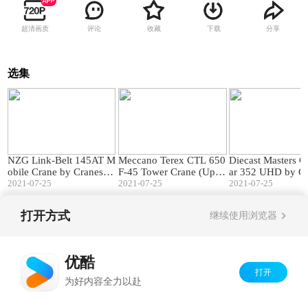
超清画质
评论
收藏
下载
分享
选集
12:39
08:10
NZG Link-Belt 145AT M
Meccano Terex CTL 650
Diecast Masters Ca
obile Crane by Cranes Et
F-45 Tower Crane (Upda
ar 352 UHD by Cr
c TV
2021-07-25
te 1) by Cranes Etc TV
2021-07-25
tc TV
2021-07-25
打开方式
继续使用浏览器
Copyright©
2026
优酷 youku.com
版权所有
京ICP备06050721号-1
优酷
打开
为好内容全力以赴