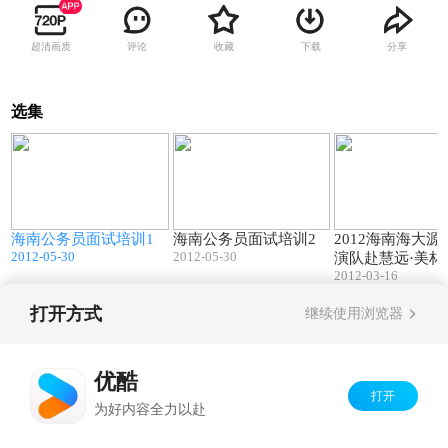
超清画质
评论
收藏
下载
分享
选集
8
11:55
11:08
海南公务员面试培训1
海南公务员面试培训2
2012海南海大源
2012-05-30
2012-05-30
演队赴慧远·美林
b2
2012-03-16
打开方式
继续使用浏览器
Copyright©
2026
优酷 youku.com
版权所有
京ICP备06050721号-1
优酷
打开
为好内容全力以赴