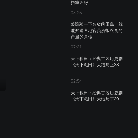
拍掌叫好
08:25
乾隆验一下各省的田鸟，就
能知道各地官员所报粮食的
产量的真假
07:31
天下粮田：经典古装历史剧
《天下粮田》大结局上38
52:54
天下粮田：经典古装历史剧
《天下粮田》大结局下39
45:54
天下粮田：乾隆努力治国十
年，不料国家越来越穷37