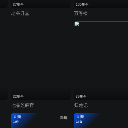
37集全
100集全
老爷升堂
万卷楼
32集全
39集全
七品芝麻官
归楚记
豆瓣
豆瓣
独播
7.1分
7.4分