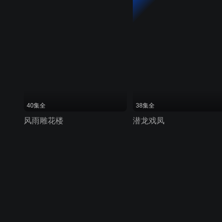
40集全
38集全
风雨雕花楼
潜龙戏凤