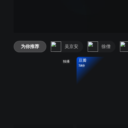
为你推荐
吴京安
徐僧
豆瓣
独播
7.8分