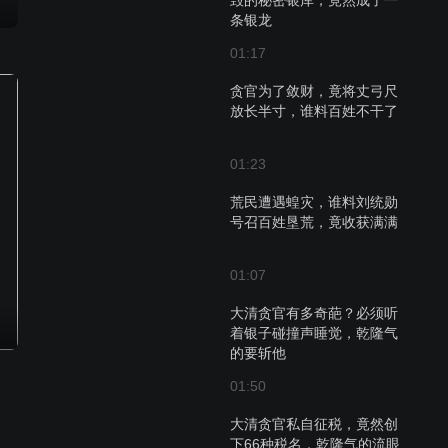
毁的秘密银库，竟然成了一
条银龙
01:17
贪官为了敛财，竟将丈弓尺
放长半寸，谁料百姓不干了
01:23
荒民遭遇蝗灾，谁料刘统勋
号召百姓垦荒，竟收获满满
01:07
大清贪官有多奇葩？必须听
着银子碰撞声睡觉，乾隆气
的要斩他
01:50
大清贪官私自征税，竟然创
下66种税名，乾隆气的流眼