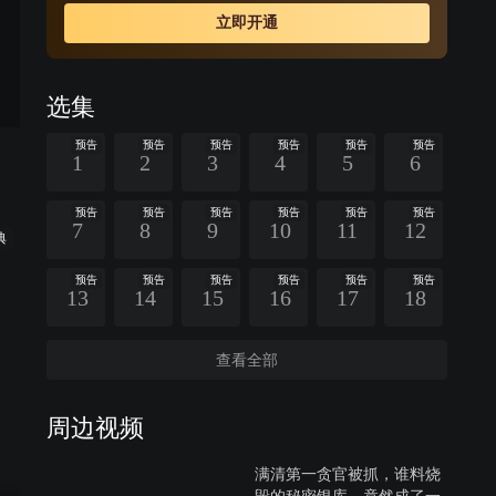
全国十八省中，逾半遭遇百年未遇天灾，全国性粮食危机
立即开通
再度爆发，国本动摇，引发朝野激烈动荡。刘、谷众臣又
临危受命，以浙江重灾区为突破口，坚持以法治田，与朝
野恶势力展开生死较量，终保住大清国的耕地红线，粮食
选集
安全被确立为国家第一要务。可新政甫出，却又面临更尖
锐挑战，因开荒过度而引发的生态灾难随之浮现，刘、谷
预告
预告
预告
预告
预告
预告
1
2
3
4
5
6
众臣再次赴汤蹈火。
预告
预告
预告
预告
预告
预告
7
8
9
10
11
12
典
预告
预告
预告
预告
预告
预告
13
14
15
16
17
18
查看全部
周边视频
满清第一贪官被抓，谁料烧