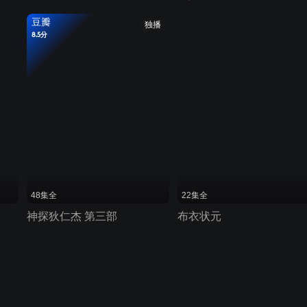
豆瓣
独播
8.5分
48集全
22集全
神探狄仁杰 第三部
布衣状元