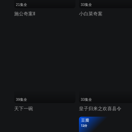
21集全
33集全
施公奇案Ⅱ
小白菜奇案
39集全
33集全
天下一碗
皇子归来之欢喜县令
豆瓣
7.2分