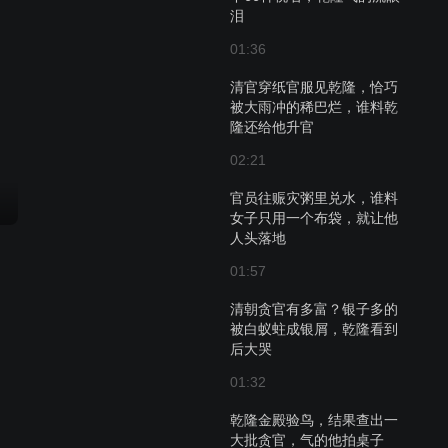
泪
01:36
清官穿纸官服见乾隆，恰巧
被大雨冲的稀巴烂，谁料乾
隆还给他升官
02:21
官员往赈灾粥里兑水，谁料
女子只用一个布袋，就让他
人头落地
01:57
清朝贪官有多富？银子多的
被白蚁蛀成银屑，乾隆看到
后大哭
01:32
乾隆金殿验鸟，结果查出一
大批贪官，气的他拍桌子