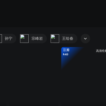
孙宁
宗峰岩
王绘春
豆瓣
高清经
8.6分