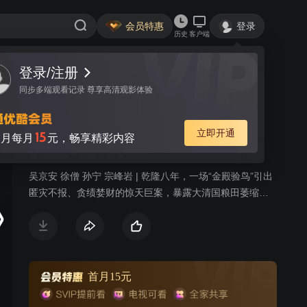
会员特惠
登录
历史
客户端
登录/注册
视频
讨论
15
同步多端观看记录 尊享高清观影体验
天下粮田
简介
立即开通
15
月每月
元，畅享精彩内容
金鹰奖
历史
古装
吴京安 徐僧 孙宁 宗峰岩 | 乾隆八年，一场“金殿验鸟”引出
匿灾不报、贪绩婪财的惊天巨案，暴露大清国粮田萎缩、
粮仓空匮的危机。因病归乡的刘统勋奉命出山，带领谷
山、杜霄等新上任的年轻干臣，冲出重围，以颅为典，执
行乾隆的开荒增田大策。苦干两年后，粮田转危为安，国
家经济逐渐恢复元气。然而，以铁弓南、宋五楼为首的贪
腐势力，公然挑战新修的“禁丈”法律，借开荒之名，升科收
首月15元
税，残酷盘剥垦民，使乾隆的垦殖大业功亏一篑。此时，