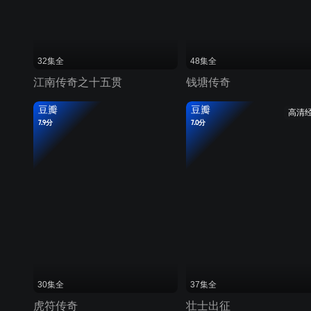
32集全
48集全
江南传奇之十五贯
钱塘传奇
豆瓣
豆瓣
高清
7.9分
7.0分
30集全
37集全
虎符传奇
壮士出征