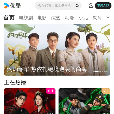
会员代言人线上分享会
下载APP
首页
电视剧
电影
综艺
动漫
少儿
教育
生
灼灼韶华·热依扎绝境逆袭闯商海
正在热播
独播
VIP