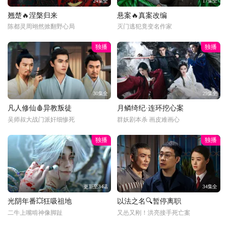
24集全
17集全
翘楚🔥涅槃归来
悬案🔥真案改编
陈都灵周翊然掀翻野心局
灭门逃犯竟变名作家
独播
独播
30集全
29集全
凡人修仙🩸异教叛徒
月鳞绮纪·连环挖心案
吴师叔大战门派奸细惨死
群妖剧本杀 画皮难画心
独播
独播
更新至34话
34集全
光阴年番💥狂吸祖地
以法之名🔍暂停离职
二牛上嘴啃神像脚趾
又怂又刚！洪亮接手死亡案