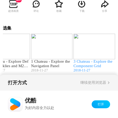
超清画质
评论
收藏
下载
分享
选集
03:56
03:09
01:55
eau - Explore Def
1 Chateau - Explore the
3 Chateau - Explore the
eeklies and M21
Navigation Panel
Component Grid
equests
1-27
2018-11-27
2018-11-27
打开方式
继续使用浏览器
Copyright©
2026
优酷 youku.com
版权所有
京ICP备06050721号-1
优酷
打开
为好内容全力以赴