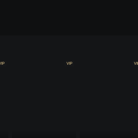
VIP
VIP
VI