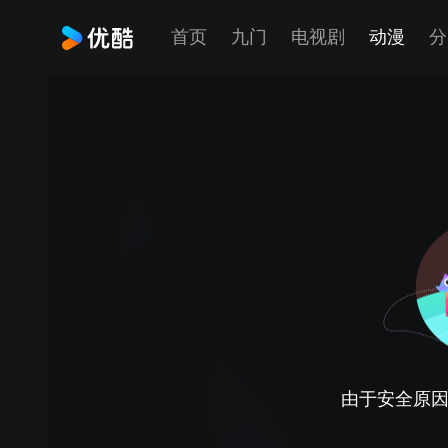
首页
九门
电视剧
动漫
分
由于安全原