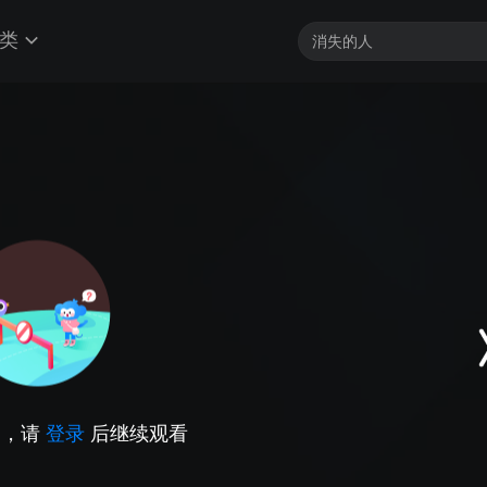
类
因，请
登录
后继续观看