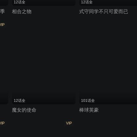
12话全
12话全
一季
相合之物
式守同学不只可爱而已
VIP
12话全
101话全
魔女的使命
棒球英豪
VIP
VIP