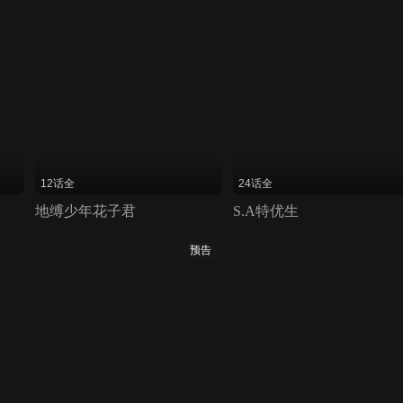
12话全
24话全
地缚少年花子君
S.A特优生
预告