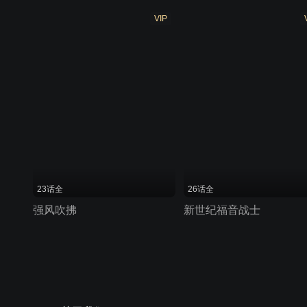
VIP
23话全
26话全
强风吹拂
新世纪福音战士