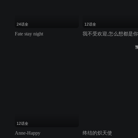
24话全
12话全
Fate stay night
12话全
Anne-Happy
终结的炽天使