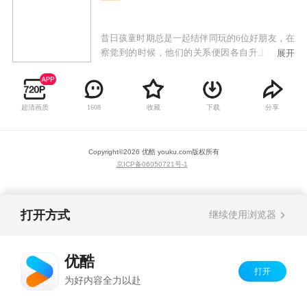
昔日孩童时期总是一起结伴同玩的6位好朋友，在
察觉到的时候，他们的关系便因各自升上了高中
展开
而疏离了。但某一天，虽然各种事物都在变化，
但唯独不变的女主角本间芽衣子却突然出现在已
像隐蔽青年般的主人公宿海仁太面前，虽然芽衣
超清画质
收藏
下载
分享
1608
子说她要让仁太帮她达成愿望，但当仁太也去了
解她的愿望时，却发现她的愿望只是想把昔日要
好的儿时玩伴再次聚集。
Copyright©
2026
优酷 youku.com
版权所有
京ICP备06050721号-1
打开方式
继续使用浏览器
优酷
打开
为好内容全力以赴