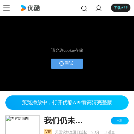
下载APP
请允许cookie存储
重试
预览播放中，打开优酷APP看高清完整版
我们仍未知道那天所看见的花的名字
+追
.
.
VIP
天国软妹之夏日追忆
9.3分
11话全