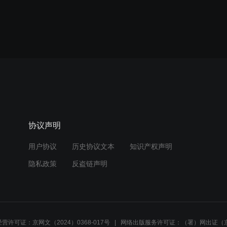
协议声明
用户协议
历史协议文本
知识产权声明
隐私政策
反盗链声明
营许可证：京网文（2024）0368-017号
网络出版服务许可证：（署）网出证（京