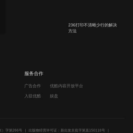
236打印不清晰少行的解决
方法
E518和MG3180彩色墨盒安
装注意事项
服务合作
广告合作
优酷内容开放平台
802S抽墨夹
入驻优酷
娱盘
MP236连供套机打印效果演
示
）字第266号
出版物经营许可证：新出发京批字第直150118号