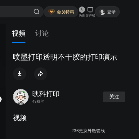
会员特惠
登录
历史
客户端
视频
讨论
喷墨打印透明不干胶的打印演示
映科打印
关注
49粉丝
视频
236更换外瓶管线