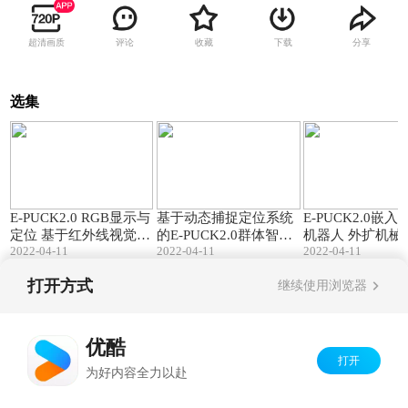
超清画质
评论
收藏
下载
分享
选集
01:50
00:59
E-PUCK2.0 RGB显示与
基于动态捕捉定位系统
E-PUCK2.0嵌
定位 基于红外线视觉识
的E-PUCK2.0群体智能
机器人 外扩机械
2022-04-11
2022-04-11
2022-04-11
别定位系统的群体协作
多机器人协同科研平台
机器人物体识别
机器人平台 新型室内定
光学定位系统 轮式嵌入
推送 通过增加机
打开方式
继续使用浏览器
位系统
式机器人 Python ROS
心部件实现机器
Matlab Webots编程
布式控制与集中
Copyright©
2026
优酷 youku.com
版权所有
京ICP备06050721号-1
优酷
打开
为好内容全力以赴