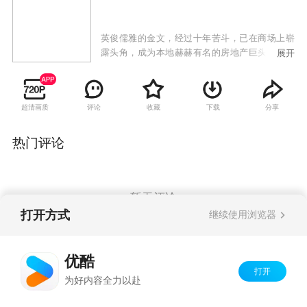
英俊儒雅的金文，经过十年苦斗，已在商场上崭
露头角，成为本地赫赫有名的房地产巨头。然而
展开
在他的内心深处，至今却不能忘怀大学时代的恋
人丁碧琼。命运的阴差阳错，使丁碧琼嫁给了一
直在追求她的秦汉阳。一次同学会上，金文和丁
超清画质
评论
收藏
下载
分享
碧琼相遇，两人感慨万千。而后发生的一件件
事，打破了丁碧琼和秦汉阳平静的家庭生活，轩
然大波扑面而来。
热门评论
暂无评论
打开方式
继续使用浏览器
Copyright©
2026
优酷 youku.com
版权所有
优酷
京ICP备06050721号-1
打开
为好内容全力以赴