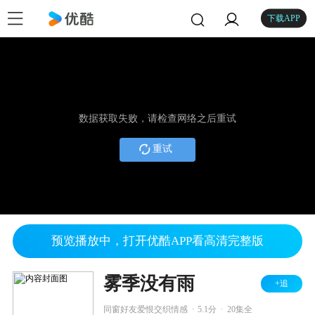
下载APP
数据获取失败，请检查网络之后重试
重试
预览播放中，打开优酷APP看高清完整版
雾季没有雨
+追
.
.
同窗好友爱恨交织情感
5.1分
20集全