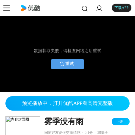
下载APP
数据获取失败，请检查网络之后重试
重试
预览播放中，打开优酷APP看高清完整版
雾季没有雨
+追
.
.
同窗好友爱恨交织情感
5.1分
20集全