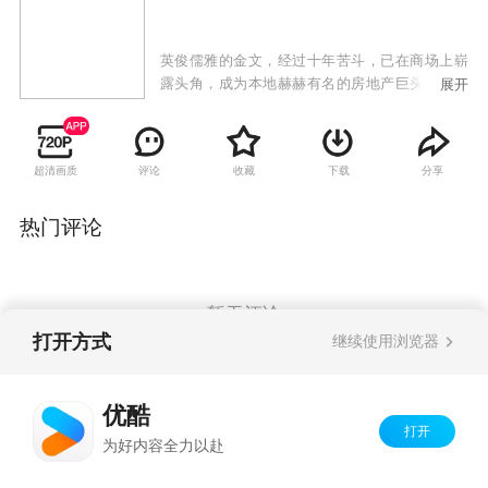
英俊儒雅的金文，经过十年苦斗，已在商场上崭
露头角，成为本地赫赫有名的房地产巨头。然而
展开
在他的内心深处，至今却不能忘怀大学时代的恋
人丁碧琼。命运的阴差阳错，使丁碧琼嫁给了一
直在追求她的秦汉阳。一次同学会上，金文和丁
超清画质
评论
收藏
下载
分享
碧琼相遇，两人感慨万千。而后发生的一件件
事，打破了丁碧琼和秦汉阳平静的家庭生活，轩
然大波扑面而来。
热门评论
暂无评论
打开方式
继续使用浏览器
Copyright©
2026
优酷 youku.com
版权所有
优酷
京ICP备06050721号-1
打开
为好内容全力以赴