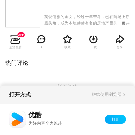
英俊儒雅的金文，经过十年苦斗，已在商场上崭
露头角，成为本地赫赫有名的房地产巨头。然而
展开
在他的内心深处，至今却不能忘怀大学时代的恋
人丁碧琼。命运的阴差阳错，使丁碧琼嫁给了一
直在追求她的秦汉阳。一次同学会上，金文和丁
超清画质
收藏
下载
分享
4
碧琼相遇，两人感慨万千。而后发生的一件件
事，打破了丁碧琼和秦汉阳平静的家庭生活，轩
然大波扑面而来。
热门评论
暂无评论
打开方式
继续使用浏览器
Copyright©
2026
优酷 youku.com
版权所有
优酷
京ICP备06050721号-1
打开
为好内容全力以赴