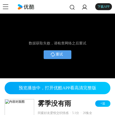
下载APP
数据获取失败，请检查网络之后重试
重试
预览播放中，打开优酷APP看高清完整版
雾季没有雨
+追
.
.
同窗好友爱恨交织情感
5.1分
20集全