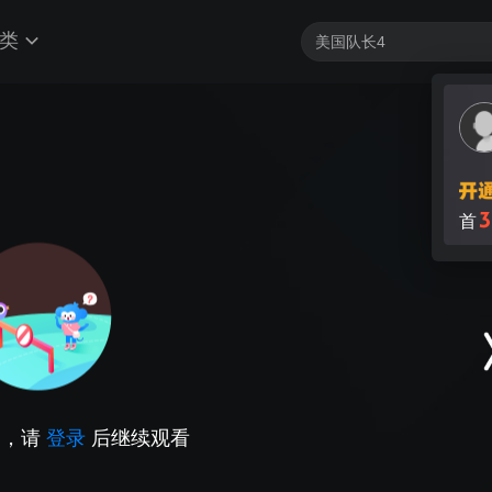
类
3
首
因，请
登录
后继续观看