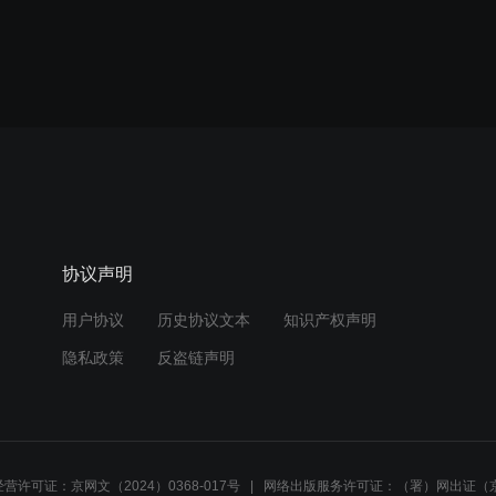
协议声明
用户协议
历史协议文本
知识产权声明
隐私政策
反盗链声明
营许可证：京网文（2024）0368-017号
网络出版服务许可证：（署）网出证（京