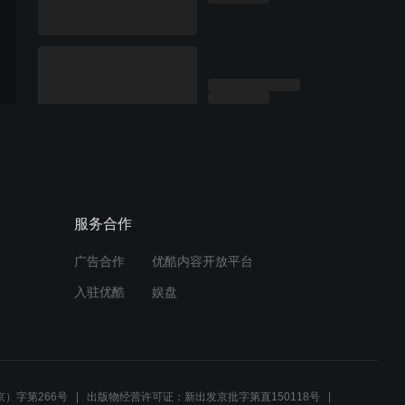
服务合作
广告合作
优酷内容开放平台
入驻优酷
娱盘
）字第266号
出版物经营许可证：新出发京批字第直150118号