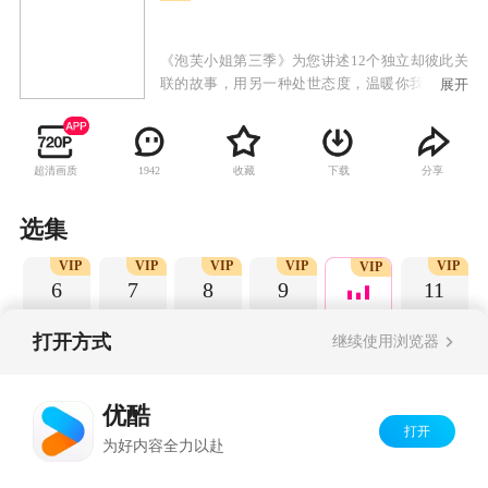
《泡芙小姐第三季》为您讲述12个独立却彼此关
联的故事，用另一种处世态度，温暖你我被现实
展开
麻木的心灵。无论世界末日的寓言是否成真，无
论生活令我们奔波得如何疲惫不堪，无论你心中
的真爱是否能够永远相伴，我们都该心存美好，
超清画质
收藏
下载
分享
1942
用爱点亮内心的温暖。
选集
P
VIP
VIP
VIP
VIP
VIP
VIP
6
7
8
9
11
打开方式
继续使用浏览器
Copyright©
2026
优酷 youku.com
版权所有
优酷
京ICP备06050721号-1
打开
为好内容全力以赴