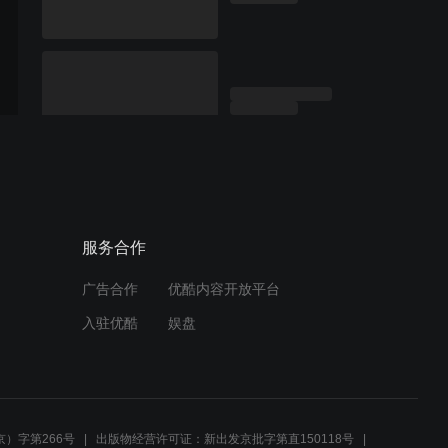
服务合作
广告合作
优酷内容开放平台
入驻优酷
娱盘
）字第266号
出版物经营许可证：新出发京批字第直150118号