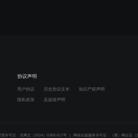
协议声明
用户协议
历史协议文本
知识产权声明
隐私政策
反盗链声明
营许可证：京网文（2024）0368-017号
网络出版服务许可证：（署）网出证（京