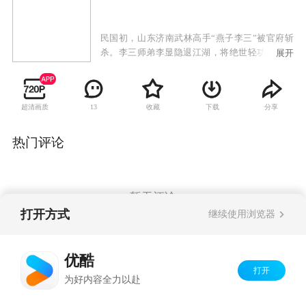
民国初，山东济南武林高手“燕子李三”被官府斩
杀。李三师弟李显隐退江湖，将绝世轻功传与徒
展开
弟李云飞、李云馨、李云龙。十年后李显师徒回
到济南，与日本武士对决抗争，名声大振.百姓
称，燕子李三回来了。抗战时期，李显师徒投入
超清画质
收藏
下载
分享
13
到全民抗战的洪流中。三徒弟李云龙薄弱的内心
和膨胀的私欲，使他最终成为了彻头彻尾的走
狗，不得善终。二徒弟李云馨开武馆，传授武
热门评论
艺。大徒弟李云飞体会到，凭借武林气节，单打
独斗，不可能真正救国，毅然加入抗战。
暂无评论
打开方式
继续使用浏览器
Copyright©
2026
优酷 youku.com
版权所有
优酷
京ICP备06050721号-1
打开
为好内容全力以赴