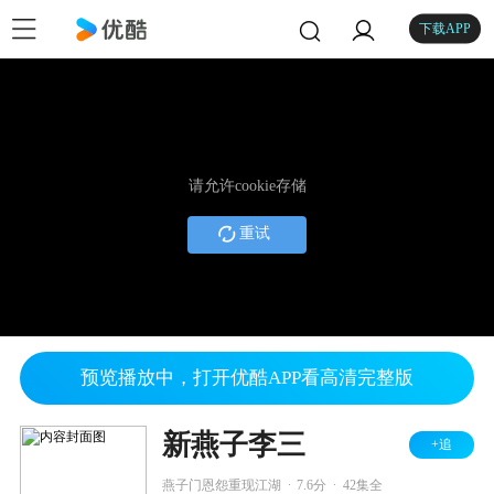
下载APP
请允许cookie存储
重试
预览播放中，打开优酷APP看高清完整版
新燕子李三
+追
.
.
燕子门恩怨重现江湖
7.6分
42集全