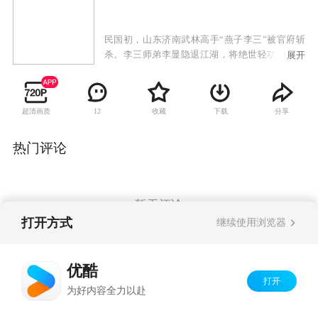
民国初，山东济南武林高手“燕子李三”被官府斩
杀。李三师弟李显隐退江湖，将绝世轻功传与徒
展开
弟李云飞、李云馨、李云龙。十年后李显师徒回
到济南，与日本武士对决抗争，名声大振.百姓
称，燕子李三回来了。抗战时期，李显师徒投入
超清画质
收藏
下载
分享
12
到全民抗战的洪流中。三徒弟李云龙薄弱的内心
和膨胀的私欲，使他最终成为了彻头彻尾的走
狗，不得善终。二徒弟李云馨开武馆，传授武
热门评论
艺。大徒弟李云飞体会到，凭借武林气节，单打
独斗，不可能真正救国，毅然加入抗战。
暂无评论
打开方式
继续使用浏览器
Copyright©
2026
优酷 youku.com
版权所有
优酷
京ICP备06050721号-1
打开
为好内容全力以赴