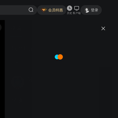
会员特惠
登录
历史
客户端
视频
讨论
联合电视台：QE集团日本发布会
孙o丹尼丝
关注
1粉丝
视频
联合电视台：喜剧小品《天
安门前的小苹果》