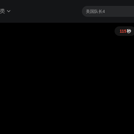
类
115
秒