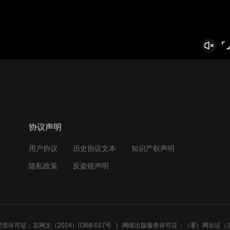
协议声明
用户协议
历史协议文本
知识产权声明
隐私政策
反盗链声明
营许可证：京网文（2024）0368-017号
网络出版服务许可证：（署）网出证（京