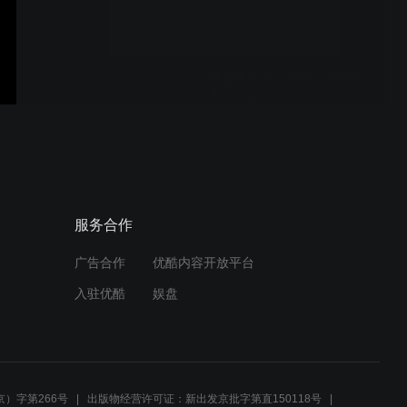
联合电视台：2018《中华之
夜》实况
联合电视台：QE集团日本发
布会
服务合作
广告合作
优酷内容开放平台
联合电视台：活氧美人日本
入驻优酷
娱盘
发布会
在日陕西两会2018新年会
）字第266号
出版物经营许可证：新出发京批字第直150118号