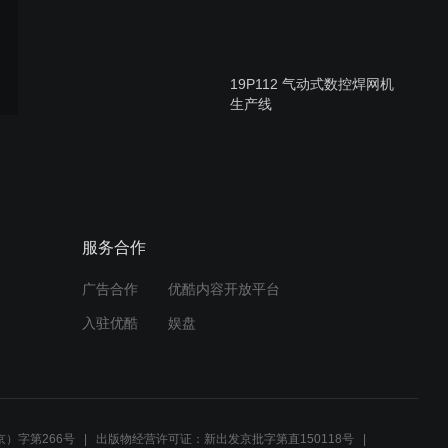
19P112 气动式数控焊网机
生产线
19p117 高速护角网生产线
服务合作
广告合作
优酷内容开放平台
19p119 ABE-6.0-2000钢板
入驻优酷
娱盘
网机
2米钢板网机生产线 2M
Expanded Metal Mesh
）字第266号
出版物经营许可证：新出发京批字第直150118号