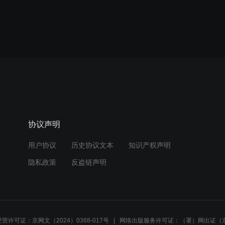
协议声明
用户协议
历史协议文本
知识产权声明
隐私政策
反盗链声明
营许可证：京网文（2024）0368-017号
网络出版服务许可证：（署）网出证（京