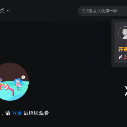
类
3
首
因，请
登录
后继续观看