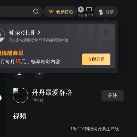
会员特惠
登录
历史
客户端
登录/注册
视频
讨论
同步多端观看记录 尊享高清观影体验
18b107 有筋扩张网 Rib Lath
立即开通
15
月每月
元，畅享精彩内容
丹丹最爱群群
关注
16粉丝
视频
19p110钢板网分条生产线