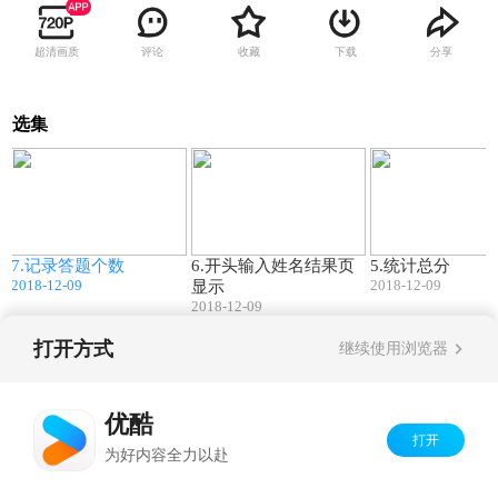
超清画质
评论
收藏
下载
分享
选集
2
02:53
05:50
7.记录答题个数
6.开头输入姓名结果页
5.统计总分
2018-12-09
2018-12-09
显示
2018-12-09
打开方式
继续使用浏览器
Copyright©
2026
优酷 youku.com
版权所有
京ICP备06050721号-1
优酷
打开
为好内容全力以赴