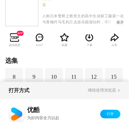
话
人称日本警察之救世主的高中生侦探工藤新一在
与青梅竹马毛利兰去游乐园游玩时，不经意中发
展开
现了行踪可疑的黑衣人。于是工藤新一尾随跟
踪，并目睹了黑衣人正在进行可疑交易。不料，
却被另一名黑衣人在背后击晕，被强行灌下一种
超清画质
收藏
下载
分享
61327
名为APTX-4869的毒药，致使身体变小。为了在
不暴露真实身份并继续追踪黑衣人及其成员，情
急之下，工藤新一受到《福尔摩斯》的作者“阿瑟·
选集
柯南·道尔”和“江户川乱步”名字的启发，改名
为“江户川柯南”，并寄住在毛利兰的家中。作为
8
9
10
11
12
15
侦探，柯南实在看不下去毛利小五郎经常做的一
些“发育不良”的错误推理，便帮助毛利小五郎破
了许多案子。
打开方式
继续使用浏览器
Copyright©
2026
优酷 youku.com
版权所有
优酷
京ICP备06050721号-1
打开
为好内容全力以赴