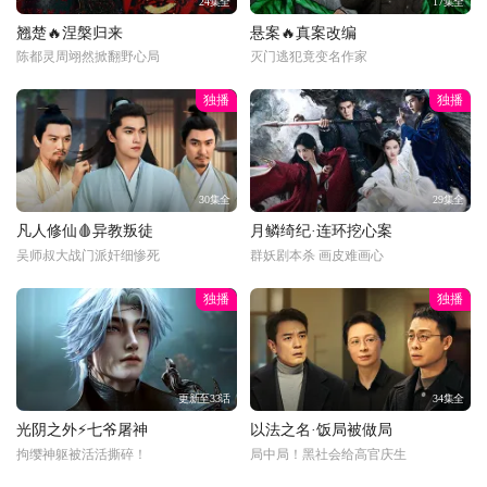
24集全
17集全
翘楚🔥涅槃归来
悬案🔥真案改编
陈都灵周翊然掀翻野心局
灭门逃犯竟变名作家
独播
独播
30集全
29集全
凡人修仙🩸异教叛徒
月鳞绮纪·连环挖心案
吴师叔大战门派奸细惨死
群妖剧本杀 画皮难画心
独播
独播
更新至33话
34集全
光阴之外⚡七爷屠神
以法之名·饭局被做局
拘缨神躯被活活撕碎！
局中局！黑社会给高官庆生