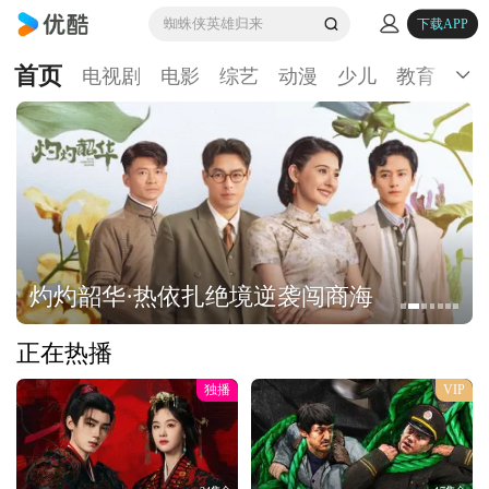
蜘蛛侠英雄归来
下载APP
首页
电视剧
电影
综艺
动漫
少儿
教育
生
灼灼韶华·热依扎绝境逆袭闯商海
正在热播
独播
VIP