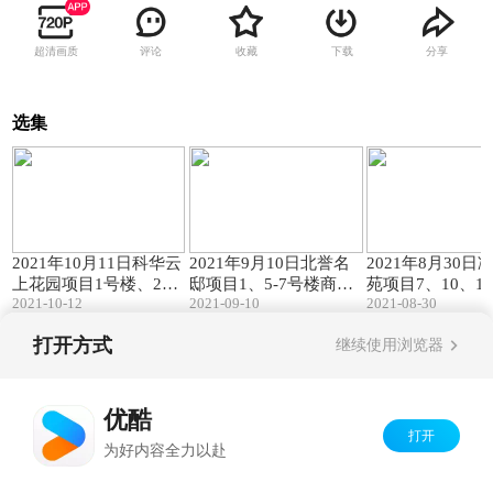
超清画质
评论
收藏
下载
分享
选集
57:12
63:32
2021年10月11日科华云
2021年9月10日北誉名
2021年8月30日
上花园项目1号楼、2号
邸项目1、5-7号楼商品
苑项目7、10、11
2021-10-12
2021-09-10
2021-08-30
楼商品住房公证摇号现
住房公证摇号现场视频
号楼摇号公证现
场视频
视频
打开方式
继续使用浏览器
Copyright©
2026
优酷 youku.com
版权所有
京ICP备06050721号-1
优酷
打开
为好内容全力以赴