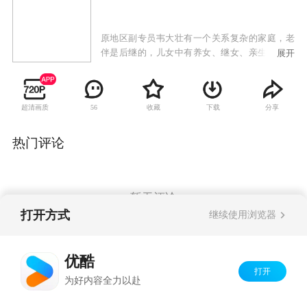
原地区副专员韦大壮有一个关系复杂的家庭，老
伴是后继的，儿女中有养女、继女、亲生儿女。
展开
自从知道小女儿韦桂苏要回来任职的事，韦大壮
就寝食难安，他给家里人制定了纪律，要求不给
女儿添麻烦，但是大家庭里头，各有各的盘算。
超清画质
收藏
下载
分享
56
韦桂苏刚上任，就落入了副主任莫双虎的陷阱。
强拆风波、上访风波、开发区中标事件接连不
断，也让韦桂苏和丈夫鲁志伟摩擦不断陷入冷
热门评论
战。工作组调查韦桂苏以权谋私的事情，后查出
莫双虎受贿，韦桂苏替他承担了一部分责任，莫
双虎被双规，韦桂苏被免职。心灰意冷的韦桂苏
决定辞职，组织上严厉地批评了她，她服从组织
暂无评论
安排上党校读书去了。又是一个春节，有消息传
打开方式
继续使用浏览器
来说韦桂苏要当自治区的副主席了。韦大壮高兴
得仰天大笑：我让你们要相信群众，相信党。
Copyright©
2026
优酷 youku.com
版权所有
优酷
京ICP备06050721号-1
打开
为好内容全力以赴