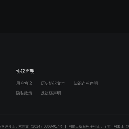
协议声明
用户协议
历史协议文本
知识产权声明
隐私政策
反盗链声明
营许可证：京网文（2024）0368-017号
网络出版服务许可证：（署）网出证（京