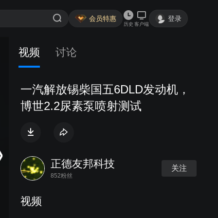
会员特惠
登录
历史
客户端
视频
讨论
一汽解放锡柴国五6DLD发动机，
博世2.2尿素泵喷射测试
正德友邦科技
关注
852粉丝
视频