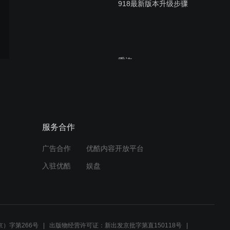
918最新版本升级步骤
重汽
EDC17CV4454_P1158_V7
60电脑板跳线刷写
重汽CBCU3车身跳线刷写
服务合作
广告合作
优酷内容开放平台
入驻优酷
娱盘
重汽NanoBCU刷写
）字第266号
出版物经营许可证：新出发京批字第直150118号