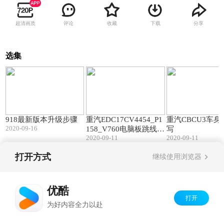
超清画质
评论
收藏
下载
分享
选集
06:58
05:58
918最新版本升级步骤
重汽EDC17CV4454_P1
重汽CBCU3车
2020-09-16
158_V760电脑板跳线刷
写
2020-09-11
2020-09-11
写
打开方式
继续使用浏览器
Copyright©
2026
优酷 youku.com
版权所有
京ICP备06050721号-1
优酷
打开
为好内容全力以赴