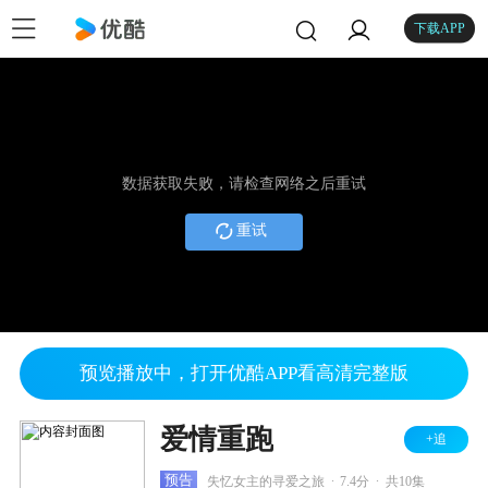
下载APP
数据获取失败，请检查网络之后重试
重试
预览播放中，打开优酷APP看高清完整版
爱情重跑
+追
.
.
预告
失忆女主的寻爱之旅
7.4分
共10集