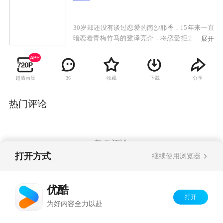
30岁却还没有谈过恋爱的南沙耶香，15年来一直
暗恋着青梅竹马的鹭泽亮介，将恋爱拒之千里之
展开
外。某天醒来，她眼前出现了一位叫町田翔平的
男人，说正在和她同居交往中，而且两个人似乎
还发生了关系，但南沙耶香似乎对这三个月的事
超清画质
收藏
下载
分享
36
情没有记忆。这三个月究竟发生了什么？在找回
记忆的同时，她的心也在这两个男人之间动摇
了……
热门评论
暂无评论
打开方式
继续使用浏览器
Copyright©
2026
优酷 youku.com
版权所有
优酷
京ICP备06050721号-1
打开
为好内容全力以赴