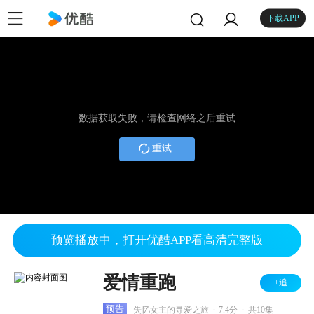
下载APP
数据获取失败，请检查网络之后重试
重试
预览播放中，打开优酷APP看高清完整版
爱情重跑
+追
.
.
预告
失忆女主的寻爱之旅
7.4分
共10集