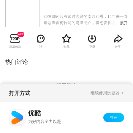
30岁却还没有谈过恋爱的南沙耶香，15年来一直
暗恋着青梅竹马的鹭泽亮介，将恋爱拒之千里之
展开
外。某天醒来，她眼前出现了一位叫町田翔平的
男人，说正在和她同居交往中，而且两个人似乎
还发生了关系，但南沙耶香似乎对这三个月的事
超清画质
收藏
下载
分享
36
情没有记忆。这三个月究竟发生了什么？在找回
记忆的同时，她的心也在这两个男人之间动摇
了……
热门评论
暂无评论
打开方式
继续使用浏览器
Copyright©
2026
优酷 youku.com
版权所有
优酷
京ICP备06050721号-1
打开
为好内容全力以赴