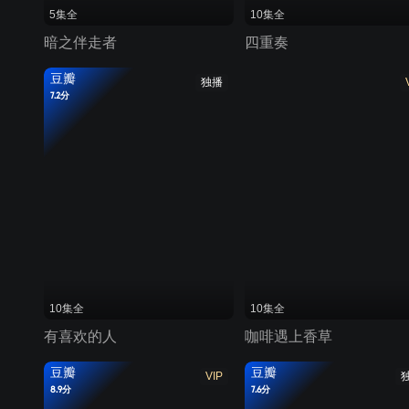
5集全
10集全
暗之伴走者
四重奏
豆瓣
独播
7.2分
10集全
10集全
有喜欢的人
咖啡遇上香草
豆瓣
豆瓣
VIP
8.9分
7.6分