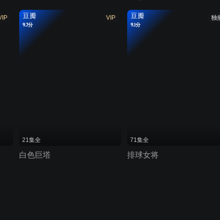
豆瓣
豆瓣
VIP
VIP
独
9.7分
9.1分
21集全
71集全
白色巨塔
排球女将