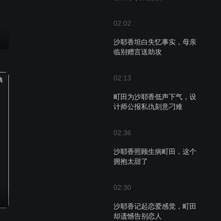
02:02
沙耶香坦白失忆事实，母亲
临别赠言送助攻
02:13
典
町田为沙耶香低声下气，设
计师公报私仇刻意刁难
02:36
沙耶香照顾生病町田，这个
拥抱太甜了
02:30
沙耶香记起恋爱感觉，町田
却遗憾告别恋人