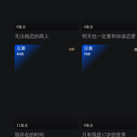
8集全
4集全
无法相恋的两人
明天也一定要和你谈恋爱
豆瓣
豆瓣
VIP
8.5分
7.5分
11集全
8集全
我存在的时间
只有我是17岁的世界