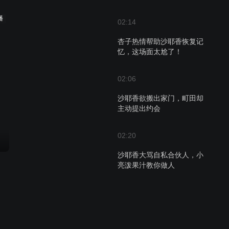
播
02:14
杏子热情帮助沙耶香恢复记
忆，这场面太尬了！
02:06
沙耶香欲搬出家门，町田却
主动提出约会
02:20
沙耶香大骂自私合伙人，小
亮泼果汁教你做人
02:58
町田与杏子拍婚纱照，沙耶
香自卑生醋意