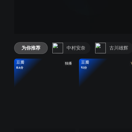
为你推荐
中村安奈
古川雄辉
豆瓣
豆瓣
独播
8.4分
9.1分