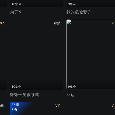
10集全
9集全
为了N
我的危险妻子
VIP
独播
VI
10集全
9集全
微微一笑很倾城
命运
豆瓣
独播
VIP
VI
8.1分