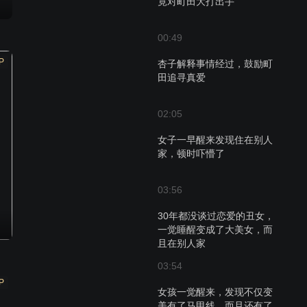
竟对町田大打出手
00:49
P
杏子解释事情经过，鼓励町
田追寻真爱
02:05
女子一早醒来发现住在别人
家，顿时吓懵了
03:56
30年都没谈过恋爱的丑女，
一觉睡醒变成了大美女，而
且在别人家
03:54
P
女孩一觉醒来，发现不仅变
美有了马甲线，而且还有了