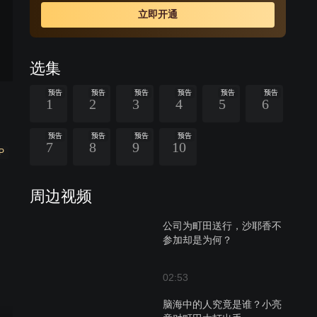
立即开通
选集
预告
预告
预告
预告
预告
预告
1
2
3
4
5
6
预告
预告
预告
预告
7
8
9
10
P
周边视频
公司为町田送行，沙耶香不
参加却是为何？
02:53
脑海中的人究竟是谁？小亮