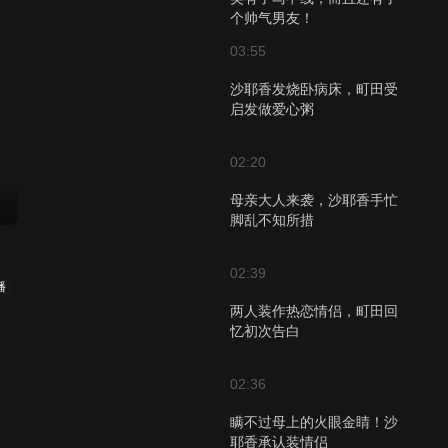
个帅气男友！
03:55
沙耶香发烧卧病床，町田受
启发做爱心粥
02:20
母亲大人来袭，沙耶香手忙
脚乱不知所措
02:39
播
两人装作热恋情侣，町田回
忆初次告白
02:36
瞒不过母上的火眼金睛！沙
耶香承认装情侣