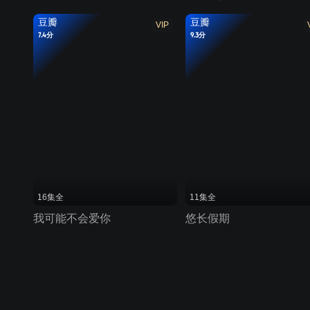
豆瓣
豆瓣
VIP
7.4分
9.3分
16集全
11集全
我可能不会爱你
悠长假期