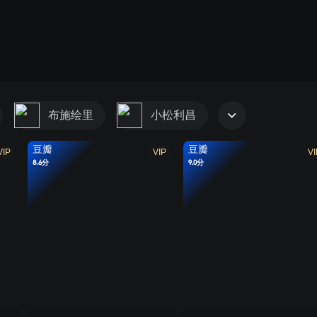
布施绘里
小松利昌
豆瓣
豆瓣
VIP
VIP
VI
8.6分
9.0分