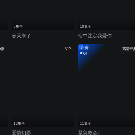
5集全
10集全
春天来了
命中注定我爱你
豆瓣
独播
VIP
高清经
8.9分
12集全
11集全
爱情幻影
紧急救命2