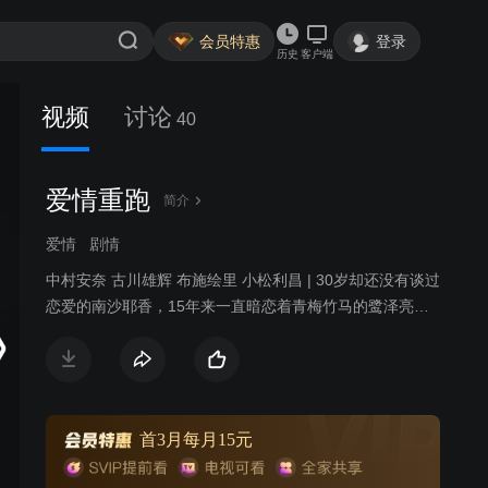
会员特惠
登录
历史
客户端
视频
讨论
40
爱情重跑
简介
爱情
剧情
中村安奈 古川雄辉 布施绘里 小松利昌 | 30岁却还没有谈过
恋爱的南沙耶香，15年来一直暗恋着青梅竹马的鹭泽亮
介，将恋爱拒之千里之外。某天醒来，她眼前出现了一位
叫町田翔平的男人，说正在和她同居交往中，而且两个人
似乎还发生了关系，但南沙耶香似乎对这三个月的事情没
有记忆。这三个月究竟发生了什么？在找回记忆的同时，
她的心也在这两个男人之间动摇了……
首3月每月15元