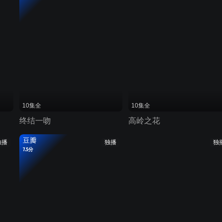
10集全
10集全
终结一吻
高岭之花
豆瓣
独播
独播
独
7.5分