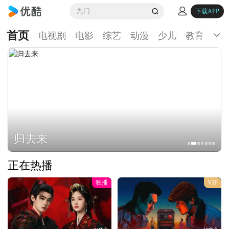
九门
下载APP
首页
电视剧
电影
综艺
动漫
少儿
教育
生
归去来
正在热播
独播
VIP