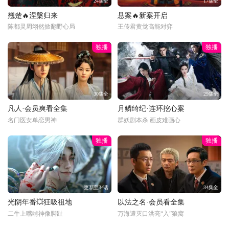
24集全
17集全
翘楚🔥涅槃归来
悬案🔥新案开启
陈都灵周翊然掀翻野心局
王传君黄觉高能对弈
独播
独播
30集全
29集全
凡人·会员爽看全集
月鳞绮纪·连环挖心案
名门医女单恋男神
群妖剧本杀 画皮难画心
独播
独播
更新至34话
34集全
光阴年番💥狂吸祖地
以法之名·会员看全集
二牛上嘴啃神像脚趾
万海遭灭口洪亮“入”狼窝