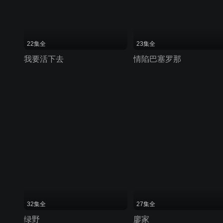
22集全
23集全
我要活下去
情陷巴塞罗那
32集全
27集全
绿野
廖家