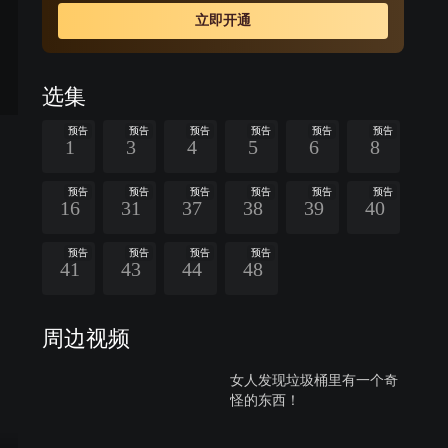
做义工四年，刘若冰和吴丽华深为感动，吴丽华也渐渐解
立即开通
除了对李玉雯的猜疑。不久吴丽华因病去世，李玉雯继续
照顾刘若冰，刘若冰指导李玉雯写作，儿子刘光辉误认为
父亲与保姆产生感情，极力反对。后来，刘若冰因为意外
选集
成为植物人，李玉雯在照顾康复的植物人的情况下完成了
自己的小说。刘光辉也终于发现自己是刘若冰收养的弃
预告
预告
预告
预告
预告
预告
1
3
4
5
6
8
婴，他幡然悔悟，开始了人生新的道路。
预告
预告
预告
预告
预告
预告
16
31
37
38
39
40
预告
预告
预告
预告
41
43
44
48
周边视频
女人发现垃圾桶里有一个奇
怪的东西！