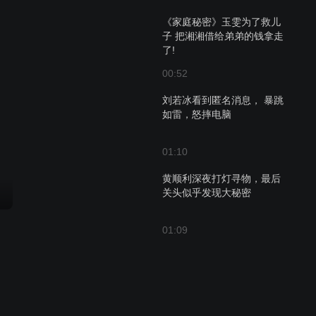
《家庭秘密》玉雯为了救儿
子 把湘湘借给弟弟的钱拿走
了!
00:52
刘若冰看到匿名消息， 暴跳
如雷，怒摔电脑
01:10
黄顺利深夜打灯寻物，最后
关头似乎发现大秘密
01:09
小保姆主动要求拎菜，背后
有不可告人的阴谋
01:08