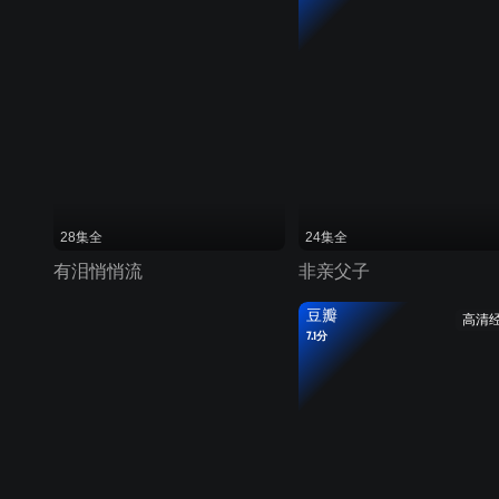
28集全
24集全
有泪悄悄流
非亲父子
豆瓣
高清
7.1分